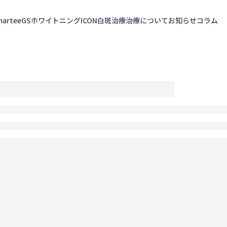
marteeGS
ホワイトニング
ICON白斑治療
治療について
お知らせ
コラム