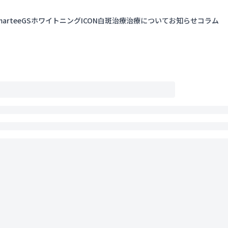
marteeGS
ホワイトニング
ICON白斑治療
治療について
お知らせ
コラム